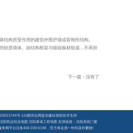
体结构所受作用的建筑外围护墙或装饰性结构。
的轻质墙体。由结构框架与镶嵌板材组成，不承担
下一篇：没有了
20013744号-1
白帽优化网提供建站授权技术支持
沈阳凯达铝业地图
沈阳幕墙工程地图
友情链接：
沈阳系统门窗
台法务400-039-6198，官方将在第一时间及时删除!