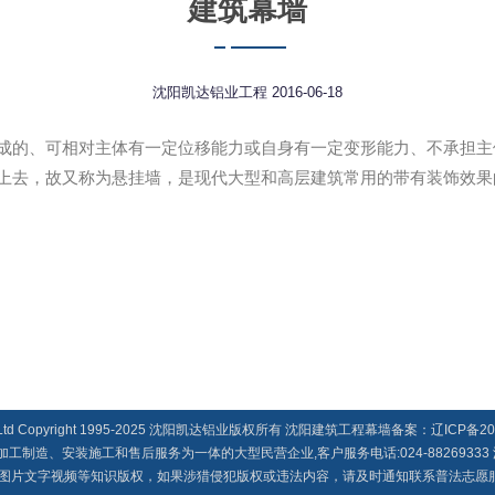
建筑幕墙
沈阳凯达铝业工程
2016-06-18
成的、可相对主体有一定位移能力或自身有一定变形能力、不承担主
上去，故又称为悬挂墙，是现代大型和高层建筑常用的带有装饰效果
ng Co.，Ltd Copyright 1995-2025 沈阳凯达铝业版权所有 沈阳建筑工程幕墙备案：
辽ICP备20
造、安装施工和售后服务为一体的大型民营企业,客户服务电话:024-88269333
文字视频等知识版权，如果涉猎侵犯版权或违法内容，请及时通知联系普法志愿服务网平