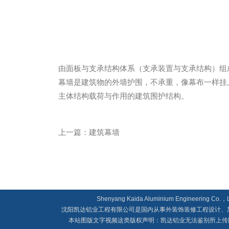
由面板与支承结构体系（支承装置与支承结构）组
幕墙是建筑物的外墙护围，不承重，像幕布一样挂
主体结构载荷与作用的建筑围护结构。
上一篇：
建筑幕墙
Shenyang Kaida Aluminium Engineeri
沈阳凯达铝业工程有限公司是国内从事外装饰装修工程设计、加工制
本站图版文字视频这类版权声明：凯达铝业无法鉴别所上传图片